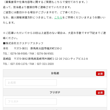
（募集要項や仕事内容等に関するご質問もこちらで受付ております。）
追って、担当者より面接日等ご連絡させていただきます。
ご返答には数日かかる場合がございますので、ご了承ください。
なお、個人情報保護方針につきましては、
こちら
をご参照くださいますようお願いい
たします。
※ご応募いただいてから10日以上返答のない場合は、大変お手数ですが下記までご連
絡ください。
■株式会社エクステリアスタッフ
本社 〒373-0831 群馬県太田市福沢町150-2
TEL：0276-56-9500／FAX：0276-56-9501
高崎店 〒370-0862 群馬県高崎市片岡町1-12-16 フロンティアビル1-A
TEL：027-330-1170／FAX：027-321-2020
お名前
必須
フリガナ
必須